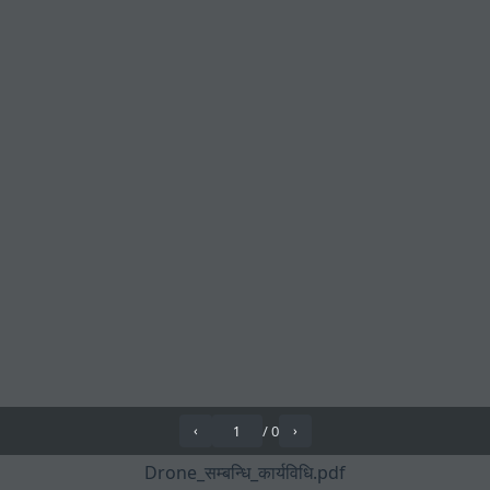
/
0
‹
›
Drone_सम्बन्धि_कार्यविधि.pdf