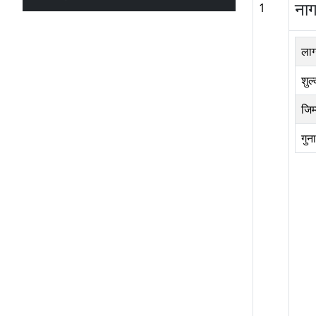
नाग
1
लाग
शुल
जिम
गुन