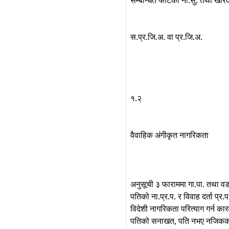
सम्बन्धित फाँटको ना.सु. तथा खरि
स.प्र.जि.अ. वा प्र.जि.अ.
१.२
वैवाहिक अंगीकृत नागरिकता
अनुसूची ३ फाराममा गा.पा. तथा वड
पतिको ना.प्र.प. र विवाह दर्ता प्र.
विदेशी नागरिकता परित्याग गर्न क
पतिको सनाखत, पति नभए नजिकक