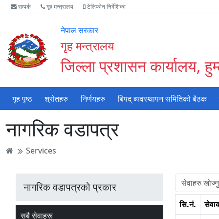
Accessibility
मुख्य
मुख्य
वेबसाइट
सम्पर्क
गृह मन्त्रालय
टेलिफोन निर्देशिका
Mode
सामाग्री
नेभिगेसन
खोजमा
सुरु
पढ्नुहाेस्
पढ्नुहाेस्
जानुहोस्
नेपाल सरकार
गर्नुहोस्
गृह मन्त्रालय
जिल्ला प्रशासन कार्यालय, हुम
गृह पृष्ठ
श्रोतहरु
निर्णयहरु
बिपद् ब्यवस्थापन समितिको बैठक
नागरिक वडापत्र
Services
नागरिक वडापत्रको प्रकार
सि.नं.
सेवा
सबै सेवाहरू