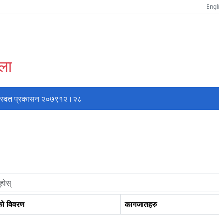
Engl
्ला
स्वत प्रकासन २०७९१२।२८
को विवरण
कागजातहरु