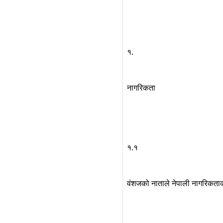
१.
नागरिकता
१.१
वंशजको नाताले नेपाली नागरिकताक