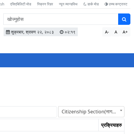
ish
एसिएबिलिटी मोड
स्क्रिन रिडर
न्यून व्यान्डविथ
डार्क मोड
उच्च कन्ट्रास्ट
वेबसाइटमा
सामग्री
खोज्नुहोस
शुक्रबार, श्रावण २२, २०८३
०२:१९
A-
A
A+
Citizenship Section(नागरिकता शाखा)
प्रक्रियाहरु