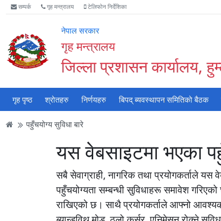
Accessibility
मुख्य
मुख्य
वेबसाइट
सम्पर्क
गृह मन्त्रालय
टेलिफोन निर्देशिका
Mode
सामाग्री
नेभिगेसन
खोजमा
सुरु
पढ्नुहाेस्
पढ्नुहाेस्
जानुहोस्
नेपाल सरकार
गर्नुहोस्
गृह मन्त्रालय
जिल्ला प्रशासन कार्यालय, हुम
गृह पृष्ठ
श्रोतहरु
निर्णयहरु
बिपद् ब्यवस्थापन समितिको बैठक
पहुँचयोग्य सुविधा बारे
यस वेबसाइटमा भएका पहुँच
सबै सेवाग्राही, नागरिक तथा प्रयोगकर्ताले यस वे
पहुँचयोग्यता सम्बन्धी सुविधाहरू समावेश गरिएको
राखिएको छ। साथै प्रयोगकर्ताले आफ्नो आवश्यकता 
ब्यान्डविथ मोड, ठूलो कर्सर, एनिमेसन रोक्ने स