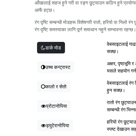
आँखालाई सहज हुने गरी वा रङ्ग छुट्याउन कठिन हुने प्रयोग
आफैं हट्छ।
रंग दृष्टि सम्बन्धी मोडहरू विशेषगरी रातो, हरियो वा निलो रंग
रंग दृष्टि समस्याका लागि पूर्ण समाधान नहुने सम्भावना रहन्छ
वेबसाइटलाई गाढा
डार्क मोड
सक्छ।
अक्षर, पृष्ठभूमि
उच्च कन्ट्रास्ट
यसले सहयोग गर्
वेबसाइटलाई रंग ब
कालो र सेतो
हुन सक्छ।
रातो रंग छुट्या
प्रोटानोपिया
सम्बन्धी रंग भिन
हरियो रंग छुट्य
ड्युटेरानोपिया
स्पष्ट देखाउन स