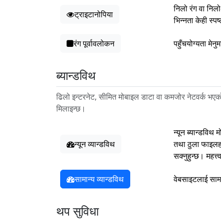
निलो रंग वा निलो
ट्राइटानोपिया
भिन्नता केही स्
रंग पूर्वावलोकन
पहुँचयोग्यता मेन
ब्यान्डविथ
ढिलो इन्टरनेट, सीमित मोबाइल डाटा वा कमजोर नेटवर्क भएको 
मिलाइन्छ।
न्यून ब्यान्डविथ
न्यून व्यान्डविथ
तथा ठुला फाइलहर
सक्नुहुन्छ। महत्
सामान्य व्यान्डविथ
वेबसाइटलाई सामा
थप सुविधा