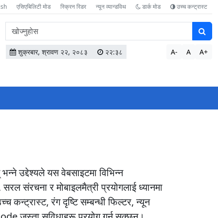
ish
एसिएबिलिटी मोड
स्क्रिन रिडर
न्यून व्यान्डविथ
डार्क मोड
उच्च कन्ट्रास्ट
वेबसाइटमा
सामग्री
खोज्नुहोस
शुक्रबार, श्रावण २२, २०८३
२२:३८
A-
A
A+
्ने उद्देश्यले यस वेबसाइटमा विभिन्न
र, सरल संरचना र मोबाइलमैत्री प्रयोगलाई ध्यानमा
्ट्रास्ट, रंग दृष्टि सम्बन्धी फिल्टर, न्यून
Mode जस्ता सुविधाहरू प्रयोग गर्न सक्छन्।