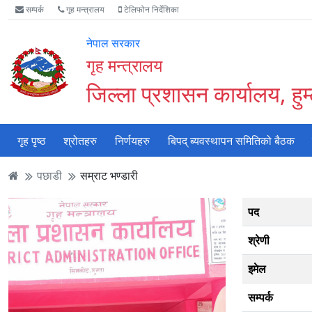
Accessibility
मुख्य
मुख्य
वेबसाइट
सम्पर्क
गृह मन्त्रालय
टेलिफोन निर्देशिका
Mode
सामाग्री
नेभिगेसन
खोजमा
सुरु
पढ्नुहाेस्
पढ्नुहाेस्
जानुहोस्
नेपाल सरकार
गर्नुहोस्
गृह मन्त्रालय
जिल्ला प्रशासन कार्यालय, हुम
गृह पृष्ठ
श्रोतहरु
निर्णयहरु
बिपद् ब्यवस्थापन समितिको बैठक
पछाडी
सम्राट भण्डारी
पद
श्रेणी
इमेल
सम्पर्क