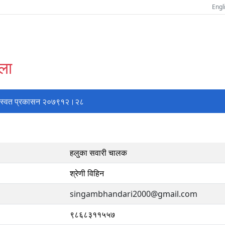
Engl
्ला
स्वत प्रकासन २०७९१२।२८
हलुका सवारी चालक
श्रेणी विहिन
singambhandari2000@gmail.com
९८६८३११५५७