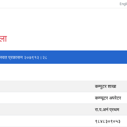
Engl
्ला
स्वत प्रकासन २०७९१२।२८
कम्पुटर शाखा
कम्प्यूटर अपरेटर
रा.प.अनं प्रथम
९८४८३०९०५३