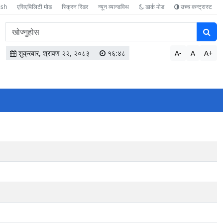
ish
एसिएबिलिटी मोड
स्क्रिन रिडर
न्यून व्यान्डविथ
डार्क मोड
उच्च कन्ट्रास्ट
वेबसाइटमा
सामग्री
खोज्नुहोस
शुक्रबार, श्रावण २२, २०८३
१६:४८
A-
A
A+