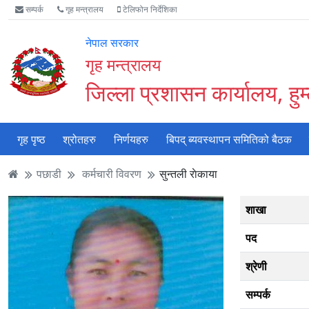
Accessibility
मुख्य
मुख्य
वेबसाइट
सम्पर्क
गृह मन्त्रालय
टेलिफोन निर्देशिका
Mode
सामाग्री
नेभिगेसन
खोजमा
सुरु
पढ्नुहाेस्
पढ्नुहाेस्
जानुहोस्
नेपाल सरकार
गर्नुहोस्
गृह मन्त्रालय
जिल्ला प्रशासन कार्यालय, हुम
गृह पृष्ठ
श्रोतहरु
निर्णयहरु
बिपद् ब्यवस्थापन समितिको बैठक
पछाडी
कर्मचारी विवरण
सुन्तली राेकाया
शाखा
पद
श्रेणी
सम्पर्क