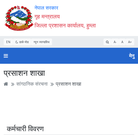
Accessibility
मुख्य
मुख्य
वेबसाइट
नेपाल सरकार
Mode
सामाग्री
नेभिगेसन
खोजमा
गृह मन्त्रालय
सुरु
पढ्नुहाेस्
पढ्नुहाेस्
जानुहोस्
जिल्ला प्रशासन कार्यालय, हुम्ला
गर्नुहोस्
EN
डार्क मोड
न्यून व्यान्डविथ
A-
A
A+
मेनु
प्रसाशन शाखा
सांगठनिक संरचना
प्रसाशन शाखा
कर्मचारी विवरण