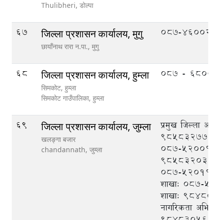
Thulibheri,
डोल्पा
67
087-460020
जिल्ला प्रशासन कार्यालय, मुगु
छायाँनाथ रारा न.पा.,
मुगु
68
०८७ - ६८००३
जिल्ला प्रशासन कार्यालय, हुम्ला
सिमकाेट, हुम्ला
सिमकाेट गाउँपालिका,
हुम्ला
69
प्रमुख जिल्ला अधि
जिल्ला प्रशासन कार्यालय, जुम्ला
९८५८३२७७७७
खलङ्गा बजार
०८७-५२००१२, स.
chandannath,
जुम्ला
९८५८३२०३८०
०८७-५२०११२, प
शाखाः ०८७-५२०१
शाखाः ९८४८०९
नागरिकता अभिलेख
९८४८३०५६८२,