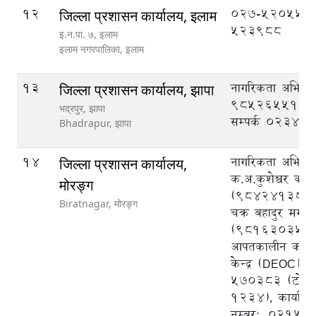
12
027-520555,
जिल्ला प्रशासन कार्यालय, इलाम
523988
इ‍‍‍‌.न.पा. ७, इलाम
इलाम नगरपालिका,
इलाम
13
नागरिकता अभिले
जिल्ला प्रशासन कार्यालय, झापा
9852655125, क
भद्रपुर, झापा
सम्पर्क ०२३४५
Bhadrapur,
झापा
14
नागरिकता अभिलेख
जिल्ला प्रशासन कार्यालय,
क.अ.कुशेश्वर का
मोरङ्ग
(9842413825)
Biratnagar,
मोरङ्ग
चक्र बहादुर मगर
(9816303540),
आपतकालीन कार्य
केन्द्र (DEOC),
570383 (टोल फ्र
1234), कार्याल
नम्बर:, 02151