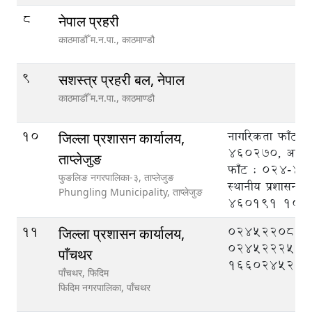
8
नेपाल प्रहरी
काठमाडौँ म.न.पा.,
काठमाण्डौ
9
सशस्त्र प्रहरी बल, नेपाल
काठमाडौँ म.न.पा.,
काठमाण्डौ
10
नागरिकता फाँट 
जिल्ला प्रशासन कार्यालय,
460270, आर्थिक
ताप्लेजुङ
फाँट : 024-4
फुङलिङ नगरपालिका-३, ताप्लेजुङ
स्थानीय प्रशासन 
Phungling Municipality,
ताप्लेजुङ
460191
100
11
०२४५२२०८८,
जिल्ला प्रशासन कार्यालय,
०२४५२२२५०
पाँचथर
१६६०२४५२११
पाँचथर, फिदिम
फिदिम नगरपालिका,
पाँचथर