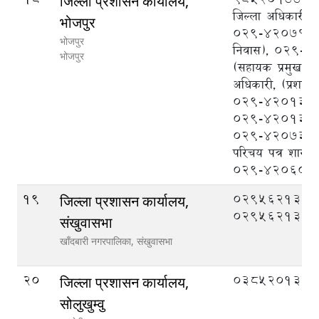
जिल्ला प्रशासन कार्यालय,
जिल्ला अधिकारी),
भोजपुर
०२९-४२०७१५ (क
भोजपुर
निवास), ०२९-
भोजपुर
(सहायक प्रमुख जि
अधिकारी, (प्रशासन
०२९-४२०१३५ना
०२९-४२०१३३/र
०२९-४२०७३० राष्
परिचय पत्र शाखा
०२९-४२०६०१
19
029562133,
जिल्ला प्रशासन कार्यालय,
029562134
संखुवासभा
खाँदबारी नगरपालिका,
संखुवासभा
20
038520132
जिल्ला प्रशासन कार्यालय,
सोलुखुम्वु