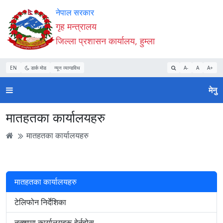
Accessibility
मुख्य
मुख्य
वेबसाइट
नेपाल सरकार
Mode
सामाग्री
नेभिगेसन
खोजमा
गृह मन्त्रालय
सुरु
पढ्नुहाेस्
पढ्नुहाेस्
जानुहोस्
जिल्ला प्रशासन कार्यालय, हुम्ला
गर्नुहोस्
EN
डार्क मोड
न्यून व्यान्डविथ
A-
A
A+
मेनु
मातहतका कार्यालयहरु
मातहतका कार्यालयहरु
मातहतका कार्यालयहरु
टेलिफोन निर्देशिका
नक्शामा कार्यालयहरू हेर्नुहोस्