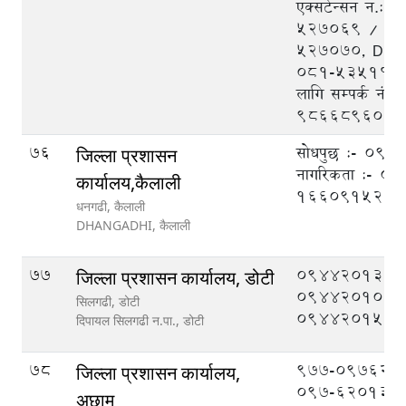
एक्सटेन्सन न.:
५२७०६९ / ५२
५२७०७०, DEO
०८१-५३५१११, 
लागि सम्पर्क नं.
9866896048
76
सोधपुछ :- 09
जिल्ला प्रशासन
नागरिकता :- 
कार्यालय,कैलाली
1660915211
धनगढी, कैलाली
DHANGADHI,
कैलाली
77
094420133,
जिल्ला प्रशासन कार्यालय, डोटी
094420108,
सिलगढी, डोटी
094420151
दिपायल सिलगढी न.पा.,
डोटी
78
977-097620
जिल्ला प्रशासन कार्यालय,
097-620133
अछाम