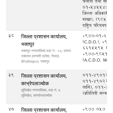
चलानी तथा सोधपु
०१-५४५५४७५ (प
जिल्ला अधिकारी का
शाखा), (९८५१
राष्ट्रिय परिचयप
38
+977-01-66
जिल्ला प्रशासन कार्यालय,
(C.D.O.), +97
भक्तपुर
6615595 (A.C
भक्तपुर नगरपालिका वडा नं.- ०३, दरवार
+977-98511
स्क्वायर (वाग्मती प्रदेश, नेपाल)
(A.C.D.O. Mobi
Bhaktapur,
भक्तपुर
39
०११-४९०१२३,
जिल्ला प्रशासन कार्यालय,
०११-४९०२२३ (
काभ्रेपलाञ्‍चोक
लागि), ०११-४
धुलिखेल नगरपालिका, वडा नं. ७
(प्रतिलिपी सम्बन्धी
धुलिखेल,
काभ्रेपलाञ्चोक
40
+977 057 52
जिल्ला प्रशासन कार्यालय,