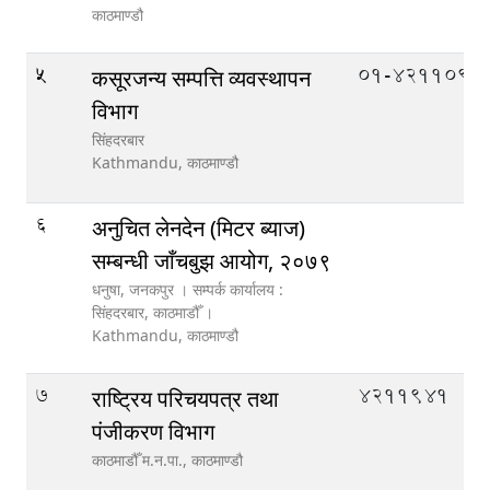
काठमाण्डौ
5
01-4211093
कसूरजन्य सम्पत्ति व्यवस्थापन
विभाग
सिंहदरबार
Kathmandu,
काठमाण्डौ
6
अनुचित लेनदेन (मिटर ब्याज)
सम्बन्धी जाँचबुझ आयोग, २०७९
धनुषा, जनकपुर । सम्पर्क कार्यालय :
सिंहदरबार, काठमाडौँ ।
Kathmandu,
काठमाण्डौ
7
4211941
राष्ट्रिय परिचयपत्र तथा
पंजीकरण विभाग
काठमाडौँ म.न.पा.,
काठमाण्डौ