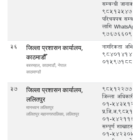
सम्वन्धी जानाकार
९८५१३५४७२७, राष
परिचयपत्र सम्वन्
लागि WhatsApp
९७६७६६०९३३
36
नागरिकता अभिलेख
जिल्ला प्रशासन कार्यालय,
9840141419
काठमाडौँ
015971880
बबरमहल, काठमाडौं, नेपाल
काठमाण्डौ
37
९८५१२२७७७७ (
जिल्ला प्रशासन कार्यालय,
जिल्ला अधिकारी),
ललितपुर
०१-५४३५१२९ 
मानभवन ललितपुर
प्र.जि.अ.9851
ललितपुर महानगरपालिका,
ललितपुर
०१-५४२११६५(पि
सम्पूर्ण शाखाहरुबा
०१-५४२३०५१ (द