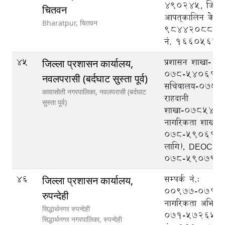
490245, जिल्ल
चितवन
आपत्‌कालिन केन्द्र 
Bharatpur,
चितवन
9844208888, ट
नं. 1660565
45
प्रशासन शाखा-
जिल्ला प्रशासन कार्यालय,
०७८-५४०६१७,
नवलपरासी (बर्दघाट सुस्ता पूर्व)
सचिवालय-०७८५
कावासोती नगरपालिका,
नवलपरासी (बर्दघाट
राहदानी
सुस्ता पूर्व)
शाखा-०७८५४०
नागरिकता शाखा-
०७८-५९०६१७ (
लागि), DEOC
०७८-५९०७९९
46
सम्पर्क नं.:
जिल्ला प्रशासन कार्यालय,
००९७७-०७१-५
रुपन्देही
नागरिकता अभिले
सिद्धार्थनगर रुपन्देही
०७१-५७२६५८
सिद्धार्थनगर नगरपालिका,
रुपन्देही