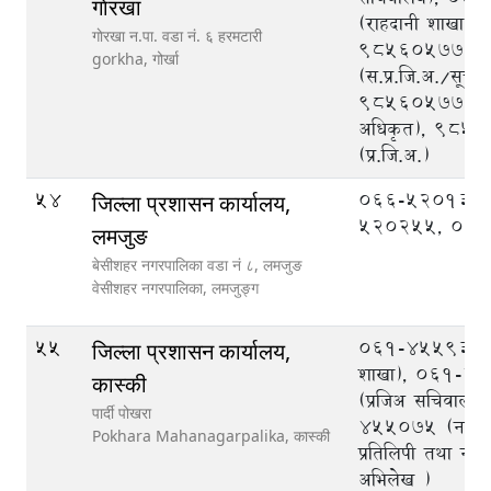
गाेरखा
(राहदानी शाखा),
गाेरखा न.पा. वडा नं. ६ हरमटारी
9856057778
gorkha,
गोर्खा
(स.प्र.जि.अ./सूचन
9856057780 (
अधिकृत), 985
(प्र.जि.अ.)
54
066-520133,
जिल्ला प्रशासन कार्यालय,
520255, 06
लमजुङ
बेसीशहर नगरपालिका वडा नं ८, लमजुङ
वेसीशहर नगरपालिका,
लमजुङ्ग
55
061-455936 (
जिल्ला प्रशासन कार्यालय,
शाखा), 061-4
कास्की
(प्रजिअ सचिवालय
पार्दी पोखरा
455075 (नागर
Pokhara Mahanagarpalika,
कास्की
प्रतिलिपी तथा ना
अभिलेख )