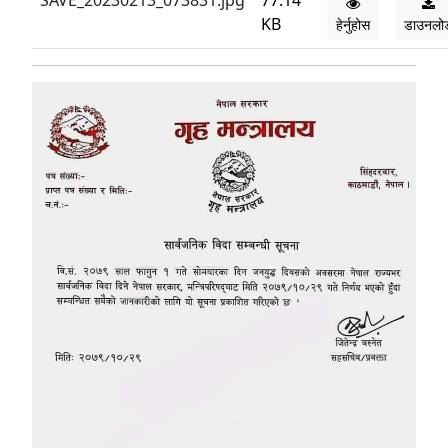
SAVE_20230213_073831.jpg
77.14
KB
हेर्नुहोस
डाउनलो