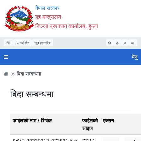
Accessibility
मुख्य
मुख्य
वेबसाइट
नेपाल सरकार
Mode
सामाग्री
नेभिगेसन
खोजमा
गृह मन्त्रालय
सुरु
पढ्नुहाेस्
पढ्नुहाेस्
जानुहोस्
जिल्ला प्रशासन कार्यालय, हुम्ला
गर्नुहोस्
EN
डार्क मोड
न्यून व्यान्डविथ
A-
A
A+
मेनु
बिदा सम्बन्धमा
बिदा सम्बन्धमा
फाईलको नाम / शिर्षक
फाईलको
एक्सन
साइज