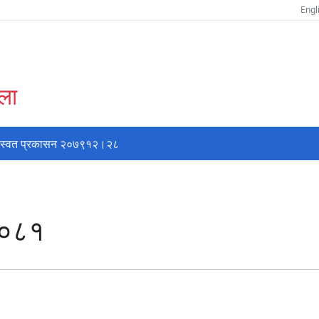
Engl
्ला
स्वत प्रकासन २०७९१२।२८
 २०८१