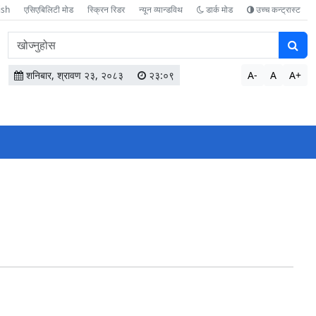
ish
एसिएबिलिटी मोड
स्क्रिन रिडर
न्यून व्यान्डविथ
डार्क मोड
उच्च कन्ट्रास्ट
वेबसाइटमा
सामग्री
खोज्नुहोस
शनिबार, श्रावण २३, २०८३
२३:०९
A-
A
A+