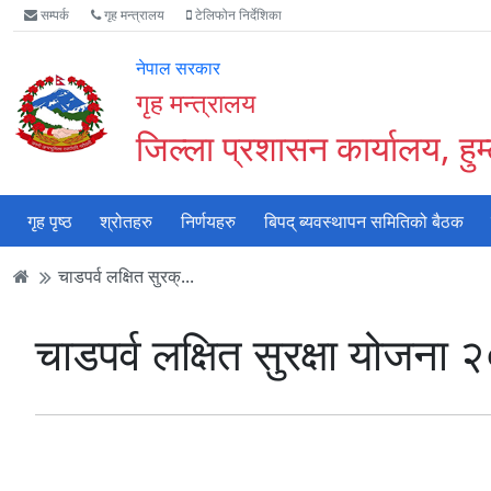
Accessibility
मुख्य
मुख्य
वेबसाइट
सम्पर्क
गृह मन्त्रालय
टेलिफोन निर्देशिका
Mode
सामाग्री
नेभिगेसन
खोजमा
सुरु
पढ्नुहाेस्
पढ्नुहाेस्
जानुहोस्
नेपाल सरकार
गर्नुहोस्
गृह मन्त्रालय
जिल्ला प्रशासन कार्यालय, हुम
गृह पृष्ठ
श्रोतहरु
निर्णयहरु
बिपद् ब्यवस्थापन समितिको बैठक
चाडपर्व लक्षित सुरक्...
चाडपर्व लक्षित सुरक्षा योजना