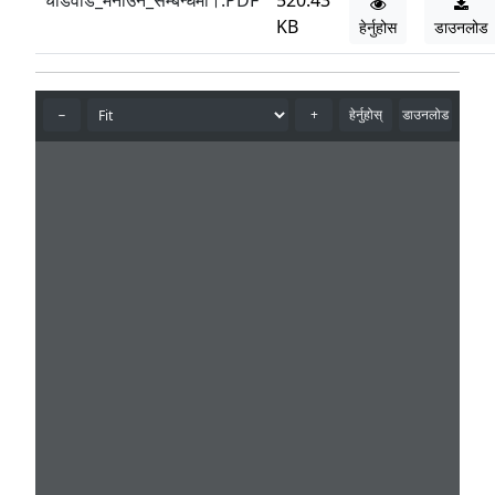
चाडवाड_मनाउने_सम्बन्धमा।.PDF
520.43
KB
हेर्नुहोस
डाउनलोड