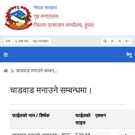
Accessibility
मुख्य
मुख्य
वेबसाइट
नेपाल सरकार
Mode
सामाग्री
नेभिगेसन
खोजमा
गृह मन्त्रालय
सुरु
पढ्नुहाेस्
पढ्नुहाेस्
जानुहोस्
जिल्ला प्रशासन कार्यालय, हुम्ला
गर्नुहोस्
EN
डार्क मोड
न्यून व्यान्डविथ
A-
A
A+
मेनु
चाडवाड मनाउने सम्बन्...
चाडवाड मनाउने सम्बन्धमा।
फाईलको नाम / शिर्षक
फाईलको
एक्सन
साइज