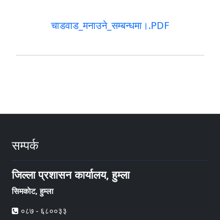
चाडवाड_मनाउने_सम्बन्धमा।.PDF
सम्पर्क
जिल्ला प्रशासन कार्यालय, हुम्ला
सिमकाेट, हुम्ला
०८७ - ६८००३३