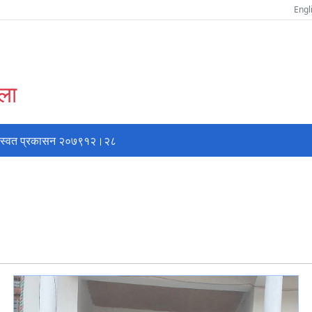
Engl
्ला
स्वत प्रकासन २०७९१२।२८