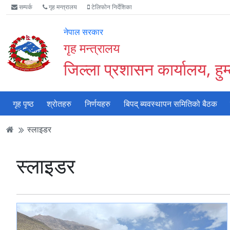
Accessibility
मुख्य
मुख्य
वेबसाइट
सम्पर्क
गृह मन्त्रालय
टेलिफोन निर्देशिका
Mode
सामाग्री
नेभिगेसन
खोजमा
सुरु
पढ्नुहाेस्
पढ्नुहाेस्
जानुहोस्
नेपाल सरकार
गर्नुहोस्
गृह मन्त्रालय
जिल्ला प्रशासन कार्यालय, हुम
गृह पृष्ठ
श्रोतहरु
निर्णयहरु
बिपद् ब्यवस्थापन समितिको बैठक
स्लाइडर
स्लाइडर