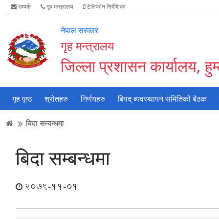
Accessibility
मुख्य
मुख्य
वेबसाइट
सम्पर्क
गृह मन्त्रालय
टेलिफोन निर्देशिका
Mode
सामाग्री
नेभिगेसन
खोजमा
सुरु
पढ्नुहाेस्
पढ्नुहाेस्
जानुहोस्
नेपाल सरकार
गर्नुहोस्
गृह मन्त्रालय
जिल्ला प्रशासन कार्यालय, हुम
गृह पृष्ठ
श्रोतहरु
निर्णयहरु
बिपद् ब्यवस्थापन समितिको बैठक
बिदा सम्बन्धमा
बिदा सम्बन्धमा
2079-11-01