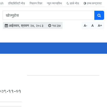
ish
एसिएबिलिटी मोड
स्क्रिन रिडर
न्यून व्यान्डविथ
डार्क मोड
उच्च कन्ट्रास्ट
वेबसाइटमा
सामग्री
खोज्नुहोस
आईतवार, श्रावण २४, २०८३
१४:३७
A-
A
A+
079-11-01