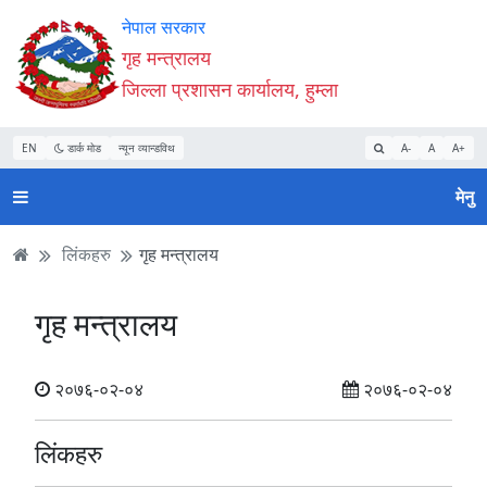
Accessibility
मुख्य
मुख्य
वेबसाइट
नेपाल सरकार
Mode
सामाग्री
नेभिगेसन
खोजमा
गृह मन्त्रालय
सुरु
पढ्नुहाेस्
पढ्नुहाेस्
जानुहोस्
जिल्ला प्रशासन कार्यालय, हुम्ला
गर्नुहोस्
EN
डार्क मोड
न्यून व्यान्डविथ
A-
A
A+
मेनु
लिंकहरु
गृह मन्त्रालय
गृह मन्त्रालय
२०७६-०२-०४
२०७६-०२-०४
लिंकहरु