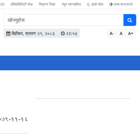
ish
एसिएबिलिटी मोड
स्क्रिन रिडर
न्यून व्यान्डविथ
डार्क मोड
उच्च कन्ट्रास्ट
वेबसाइटमा
सामग्री
खोज्नुहोस
बिहीबार, श्रावण २१, २०८३
२२:५३
A-
A
A+
079-11-16