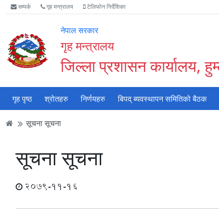
Accessibility
मुख्य
मुख्य
वेबसाइट
सम्पर्क
गृह मन्त्रालय
टेलिफोन निर्देशिका
Mode
सामाग्री
नेभिगेसन
खोजमा
सुरु
पढ्नुहाेस्
पढ्नुहाेस्
जानुहोस्
नेपाल सरकार
गर्नुहोस्
गृह मन्त्रालय
जिल्ला प्रशासन कार्यालय, हुम
गृह पृष्ठ
श्रोतहरु
निर्णयहरु
बिपद् ब्यवस्थापन समितिको बैठक
सूचना सूचना
सूचना सूचना
2079-11-16