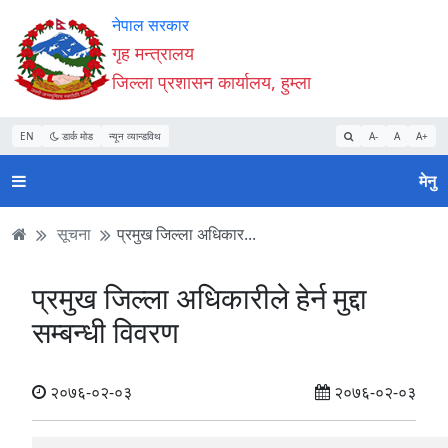
Accessibility
मुख्य
मुख्य
वेबसाइट
नेपाल सरकार
Mode
सामाग्री
नेभिगेसन
खोजमा
गृह मन्त्रालय
सुरु
पढ्नुहाेस्
पढ्नुहाेस्
जानुहोस्
जिल्ला प्रशासन कार्यालय, हुम्ला
गर्नुहोस्
EN
डार्क मोड
न्यून व्यान्डविथ
A-
A
A+
मेनु
सूचना
प्रमुख जिल्ला अधिकार...
प्रमुख जिल्ला अधिकारीले हेर्न मुद्दा
सम्बन्धी विवरण
२०७६-०२-०३
२०७६-०२-०३