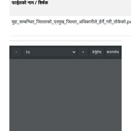
फाईलको नाम / शिर्षक
मुद्दा_सम्बन्धित_जिल्लाको_प्रमुख_जिल्ला_अधिकारीले_हेर्ने_गरी_तोकेको.