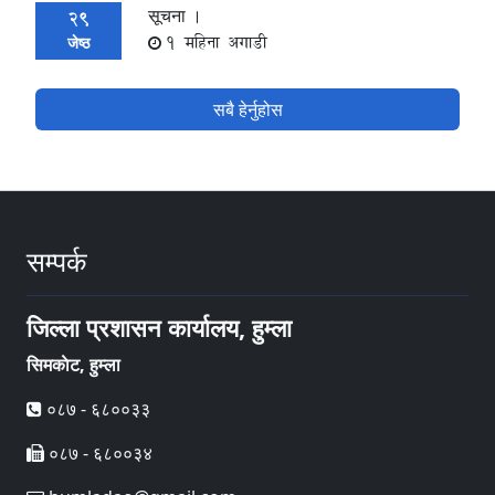
सूचना ।
29
1 महिना अगाडी
जेष्ठ
सबै हेर्नुहोस
सम्पर्क
जिल्ला प्रशासन कार्यालय, हुम्ला
सिमकाेट, हुम्ला
०८७ - ६८००३३
०८७ - ६८००३४