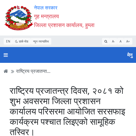
Accessibility
मुख्य
मुख्य
वेबसाइट
नेपाल सरकार
Mode
सामाग्री
नेभिगेसन
खोजमा
गृह मन्त्रालय
सुरु
पढ्नुहाेस्
पढ्नुहाेस्
जानुहोस्
जिल्ला प्रशासन कार्यालय, हुम्ला
गर्नुहोस्
EN
डार्क मोड
न्यून व्यान्डविथ
A-
A
A+
मेनु
राष्ट्रिय प्रजातन्‍त...
राष्ट्रिय प्रजातन्‍त्र दिवस, २०८१ को
शुभ अवसरमा जिल्ला प्रशासन
कार्यालय परिसरमा आयोजित सरसफाइ
कार्यक्रम पश्‍चात लिइएको सामूहिक
तस्विर।