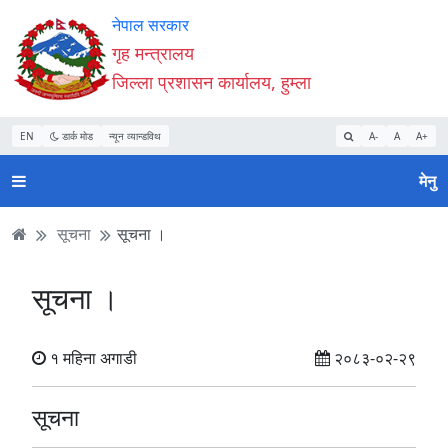
Accessibility
मुख्य
मुख्य
वेबसाइट
नेपाल सरकार
Mode
सामाग्री
नेभिगेसन
खोजमा
गृह मन्त्रालय
सुरु
पढ्नुहाेस्
पढ्नुहाेस्
जानुहोस्
जिल्ला प्रशासन कार्यालय, हुम्ला
गर्नुहोस्
EN
डार्क मोड
न्यून व्यान्डविथ
A-
A
A+
मेनु
सूचना
सूचना ।
सूचना ।
१ महिना अगाडी
२०८३-०२-२९
सूचना