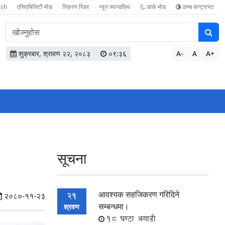
ish
एसिएबिलिटी मोड
स्क्रिन रिडर
न्यून व्यान्डविथ
डार्क मोड
उच्च कन्ट्रास्ट
वेबसाइटमा
सामग्री
खोज्नुहोस
शुक्रबार, श्रावण २२, २०८३
०९:३६
A-
A
A+
सूचना
आवश्यक सहजिकरण गरिदिने
21
२०८०-११-२३
सम्बन्धमा।
श्रवण
18 घण्टा अगाडी