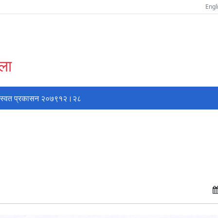
Engl
्ला
स्वत प्रकासन २०७९१२।२८