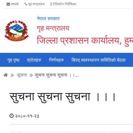
Accessibility
मुख्य
मुख्य
वेबसाइट
सम्पर्क
गृह मन्त्रालय
टेलिफोन निर्देशिका
Mode
सामाग्री
नेभिगेसन
खोजमा
सुरु
पढ्नुहाेस्
पढ्नुहाेस्
जानुहोस्
नेपाल सरकार
गर्नुहोस्
गृह मन्त्रालय
जिल्ला प्रशासन कार्यालय, हुम
गृह पृष्ठ
श्रोतहरु
निर्णयहरु
बिपद् ब्यवस्थापन समितिको बैठक
सूचना
सुचना सुचना सुचना ।।...
सुचना सुचना सुचना ।।।
२०८०-११-२३