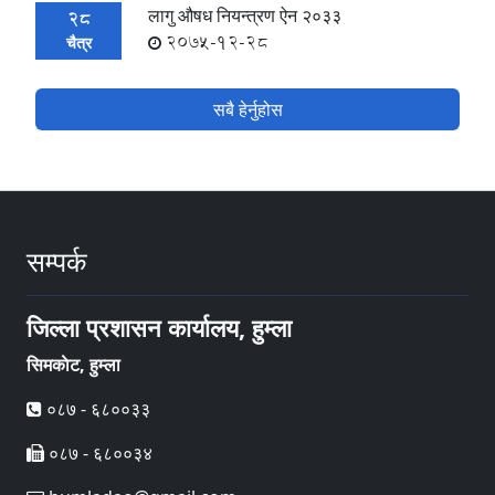
लागु औषध नियन्त्रण ऐन २०३३
28
2075-12-28
चैत्र
सबै हेर्नुहोस
सम्पर्क
जिल्ला प्रशासन कार्यालय, हुम्ला
सिमकाेट, हुम्ला
०८७ - ६८००३३
०८७ - ६८००३४