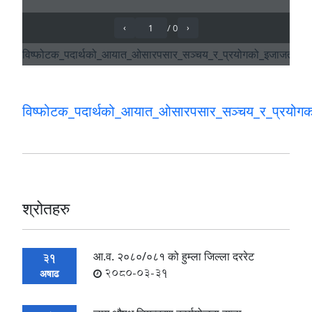
विष्फोटक_पदार्थको_आयात_ओसारपसार_सञ्चय_र_प्रयोगको_
श्रोतहरु
आ.व. २०८०/०८१ को हुम्ला जिल्ला दररेट
31
2080-03-31
अषाढ