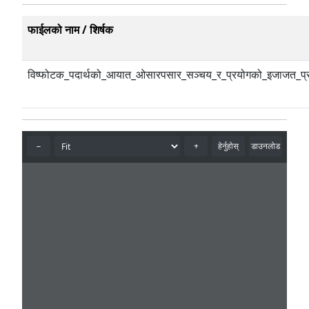
फाईलको नाम / शिर्षक
विष्फोटक_पदार्थको_आयात_ओसारपसार_सञ्चय_र_प्रयोगको_इजाजत_प्रदान