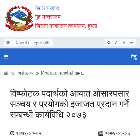
Accessibility
मुख्य
मुख्य
वेबसाइट
नेपाल सरकार
Mode
सामाग्री
नेभिगेसन
खोजमा
गृह मन्त्रालय
सुरु
पढ्नुहाेस्
पढ्नुहाेस्
जानुहोस्
जिल्ला प्रशासन कार्यालय, हुम्ला
गर्नुहोस्
EN
डार्क मोड
न्यून व्यान्डविथ
A-
A
A+
मेनु
श्रोतहरु
विष्फोटक पदार्थको आय...
विष्फोटक पदार्थको आयात ओसारपसार
सञ्चय र प्रयोगको इजाजत प्रदान गर्ने
सम्बन्धी कार्यविधि २०७३
२०७६-०२-०५
२०७६-०२-०५