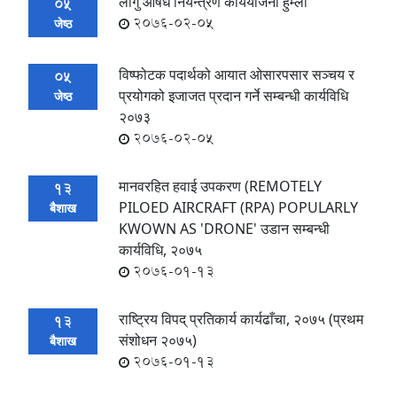
लागु औषध नियन्त्रण कार्ययोजना हुम्ला
05
2076-02-05
जेष्ठ
विष्फोटक पदार्थको आयात ओसारपसार सञ्चय र
05
प्रयोगको इजाजत प्रदान गर्ने सम्बन्धी कार्यविधि
जेष्ठ
२०७३
2076-02-05
मानवरहित हवाई उपकरण (REMOTELY
13
PILOED AIRCRAFT (RPA) POPULARLY
बैशाख
KWOWN AS 'DRONE' उडान सम्बन्धी
कार्यविधि, २०७५
2076-01-13
राष्ट्रिय विपद् प्रतिकार्य कार्यढाँचा, २०७५ (प्रथम
13
संशोधन २०७५)
बैशाख
2076-01-13