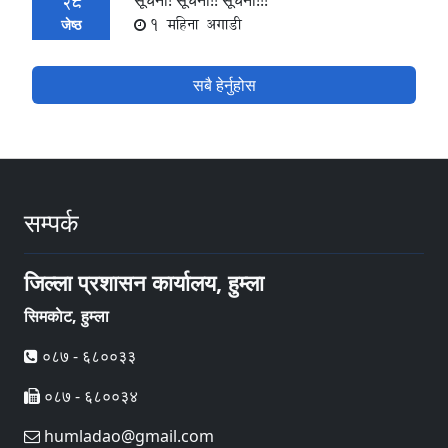
सूचना! सूचना!! सूचना!!!
28
1 महिना अगाडी
जेष्ठ
सबै हेर्नुहोस
सम्पर्क
जिल्ला प्रशासन कार्यालय, हुम्ला
सिमकाेट, हुम्ला
०८७ - ६८००३३
०८७ - ६८००३४
humladao@gmail.com