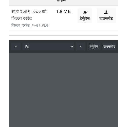
आ.व २०७९।०८० को
1.8 MB
जिल्ला दररेट
हेर्नुहोस
डाउनलोड
जिल्ला_दररेड_२०७९.PDF