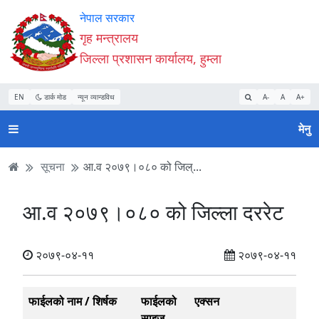
Accessibility
मुख्य
मुख्य
वेबसाइट
नेपाल सरकार
Mode
सामाग्री
नेभिगेसन
खोजमा
गृह मन्त्रालय
सुरु
पढ्नुहाेस्
पढ्नुहाेस्
जानुहोस्
जिल्ला प्रशासन कार्यालय, हुम्ला
गर्नुहोस्
EN
डार्क मोड
न्यून व्यान्डविथ
A-
A
A+
मेनु
सूचना
आ.व २०७९।०८० को जिल्...
आ.व २०७९।०८० को जिल्ला दररेट
२०७९-०४-११
२०७९-०४-११
फाईलको नाम / शिर्षक
फाईलको
एक्सन
साइज