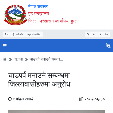
Accessibility
मुख्य
मुख्य
वेबसाइट
नेपाल सरकार
Mode
सामाग्री
नेभिगेसन
खोजमा
गृह मन्त्रालय
सुरु
पढ्नुहाेस्
पढ्नुहाेस्
जानुहोस्
जिल्ला प्रशासन कार्यालय, हुम्ला
गर्नुहोस्
EN
डार्क मोड
न्यून व्यान्डविथ
A-
A
A+
मेनु
सूचना
चाडपर्व मनाउने सम्बन...
चाडपर्व मनाउने सम्बन्धमा
जिल्लावासीहरुमा अनुरोध
९ महिना अगाडी
२०८२-०६-३०