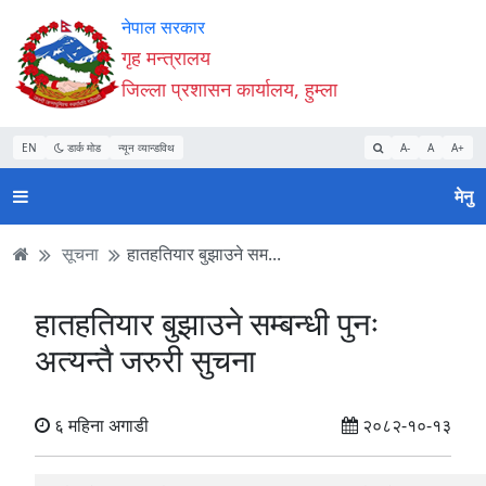
Accessibility
मुख्य
मुख्य
वेबसाइट
नेपाल सरकार
Mode
सामाग्री
नेभिगेसन
खोजमा
गृह मन्त्रालय
सुरु
पढ्नुहाेस्
पढ्नुहाेस्
जानुहोस्
जिल्ला प्रशासन कार्यालय, हुम्ला
गर्नुहोस्
EN
डार्क मोड
न्यून व्यान्डविथ
A-
A
A+
मेनु
सूचना
हातहतियार बुझाउने सम...
हातहतियार बुझाउने सम्बन्धी पुनः
अत्यन्तै जरुरी सुचना
६ महिना अगाडी
२०८२-१०-१३