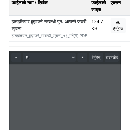
फाईलको नाम / शिर्षक
फाईलको
एक्सन
साइज
हातहतियार बुझाउने सम्बन्धी पुनः अत्यन्तै जरुरी
124.7
सुचना
KB
हेर्नुहोस
हातहतियार_बुझाउने_सम्बन्धी_सुचना_१३_गते(3).PDF