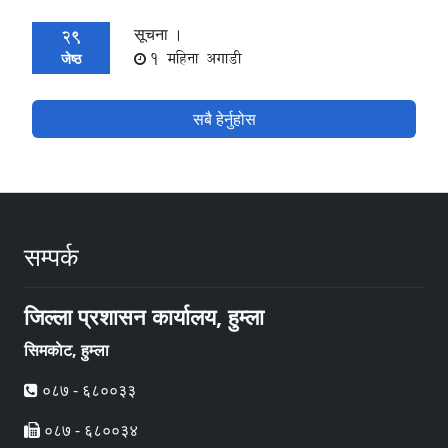
सूचना ।
29
1 महिना अगाडी
जेष्ठ
सबै हेर्नुहोस
सम्पर्क
जिल्ला प्रशासन कार्यालय, हुम्ला
सिमकाेट, हुम्ला
०८७ - ६८००३३
०८७ - ६८००३४