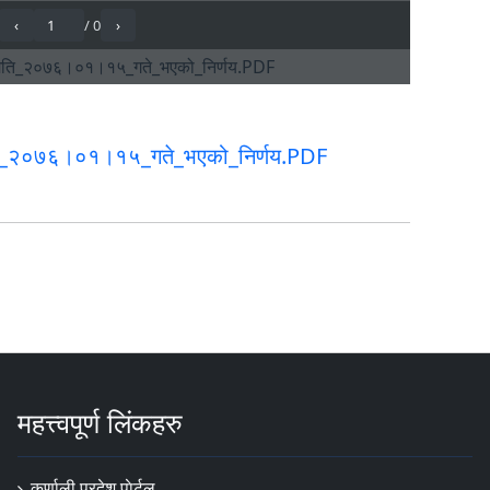
िति_२०७६।०१।१५_गते_भएको_निर्णय.PDF
महत्त्वपूर्ण लिंकहरु
कर्णाली प्रदेश पाेर्टल